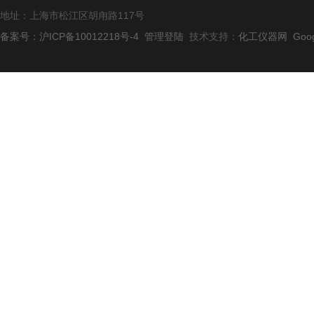
地址：上海市松江区胡甪路117号
备案号：沪ICP备10012218号-4
管理登陆
技术支持：
化工仪器网
Goo