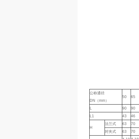
公称通径
50
65
DN（mm）
L
90
90
L1
43
46
法兰式
63
70
H
对夹式
63
70