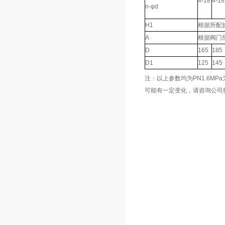
4-18
4-18
n-φd
H1
根据所配
A
根据阀门
D
165
185
D1
125
145
注：以上参数均为PN1.6M
可能有一定变化，请咨询公司