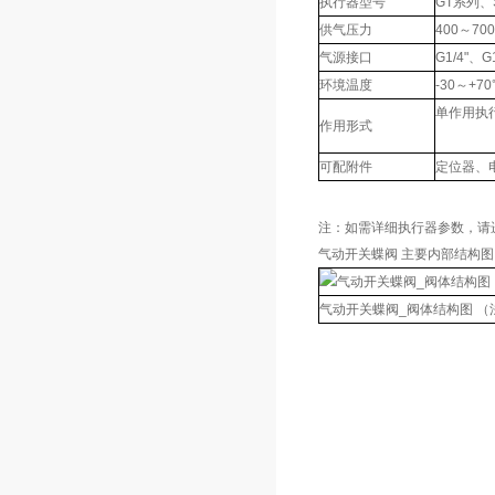
执行器型号
GT系列
供气压力
400～700
气源接口
G1/4"、G
环境温度
-30～+7
单作用执行
作用形式
双作用执
可配附件
定位器、
注：如需详细执行器参数，请
气动开关蝶阀 主要内部结构图
气动开关蝶阀_阀体结构图 （