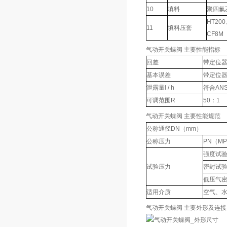
10
填料
聚四氟
HT20
11
填料压套
CF8M
气动开关蝶阀 主要性能指标
回差
带定位器
基本误差
带定位器
泄露量l / h
符合ANSI
可调范围R
50：1
气动开关蝶阀 主要性能规范
公称通径DN（mm）
公称压力
PN（M
强度试
试验压力
密封试
低压气
适用介质
空气、
气动开关蝶阀 主要外形及连