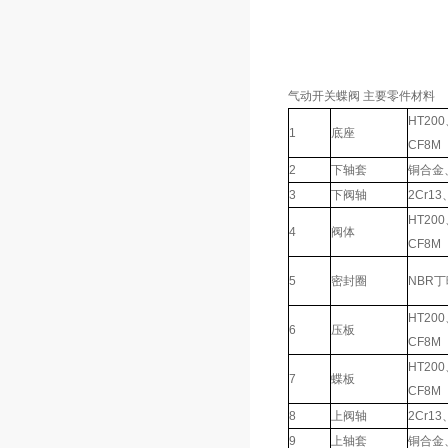
气动开关蝶阀 主要零件材料
HT20
1
底座
CF8M
2
下轴套
铜合金、
3
下阀轴
2Cr13
HT20
4
阀体
CF8M
5
密封圈
NBR
HT20
6
压板
CF8M
HT20
7
蝶板
CF8M
8
上阀轴
2Cr13
9
上轴套
铜合金、