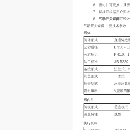
6、密封件可更换，且密
7、蝶板可根据用户要求喷
8、
气动开关蝶阀
可设计
气动开关蝶阀 主要技术参数
阀体
阀体形式
直通铸造
公称通径
DN50～1
公称压力
PN1.0、1
法兰标准
JIS B22
连接形式
法兰式、
阀盖形式
一体式
压盖型式
压盖压紧
密封填料
V型聚四
阀内件
阀板形式
垂直板式
流量特性
线性
执行机构