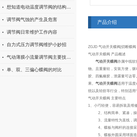
想知道电动温度调节阀的结构与原理么？看完这些就行
调节阀气蚀的产生及危害
产品介绍
调节阀日常维护工作内容
自力式压力调节阀维护小妙招
ZGJD 气动开关蝶阀|切断蝶阀
气动开关蝶阀 产品概述
气动薄膜小流量调节阀主要技术参数及材料
气动开关蝶阀
亦属中线软
物。且重量轻，安装方便，驱
单、双、三偏心蝶阀的对比
胶、四氟橡胶，泄露量可达零
果。
气动开关蝶阀
适用于温度≤
统以及轻纺等行业，特别适用
气动开关蝶阀 主要特点
1、小巧轻便，容易拆装及维
2、结构简单、紧凑，操作
3、流量特性为直线，调
4、蝶板与阀杆的连接采用
5、蝶板外圆采用球面造型