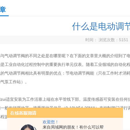
章
什么是电动调
时间： 浏览次数：
5151
阀与气动调节阀的不同之处是在哪里呢？在下面的文章里大概的介绍到了
阀是工业自动化过程控制中的重要执行单元仪表。随着工业领域的自动化
统的气动调节阀相比具有明显的优点：节电动调节阀能（只在工作时才消
和气泵工作站）。
阀zui适宜安装为工作活塞上端在水平管线下部。温度传感器可安装在
一般包括驱动器，接受驱动器信号（0-10V或4-20MA）来控制阀门
远程监控
欢迎您！
来自局域网的朋友！有什么可以帮