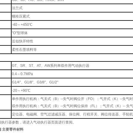
法兰式
螺栓压紧式
-40～+450℃
"O"型球体
近似快开特性
柔性石墨填料等
GT、SR、ST、AT、AW系列单双作用气动执行器
0.4～0.7MPa
G1/4"、G1/8"、G3/8"、G1/2"
-20～+90℃
单作用执行机构：气关式（B）--失气时阀位开（FO）；气开式（K）--失气
双作用执行机构：气关式（B）--失气时阀位保持（FL）；气开式（K）-- 失
定位器、电磁阀、空气过滤减压器、保位阀、行程开关、阀位传送器、手轮机
细执行器参数，请进入气动执行器页面进行查阅。
 主要零件材料