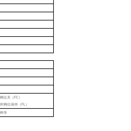
时阀位关（FC）
气时阀位保持（FL）
构等