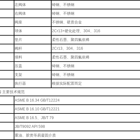
左阀体
铸钢、不锈钢
右阀体
铸钢、不锈钢
阀座
不锈钢、硬质合金
球体
2Cr13+硬化处理、304、316
垫片
柔性石墨、聚四氟依稀
阀杆
2Cr13、304、316
填料
柔性石墨、聚四氟依稀
压盖
铸钢、不锈钢
支架
铸钢、不锈钢
执行器
根据实际配置而定
 主要技术规范
ASME B 16.34 GB/T12224
ASME B 16.10 GB/T12221
ASME B 16.5、JB/T 79
JB/T9092 API 598
重油、胶类等易凝固介质