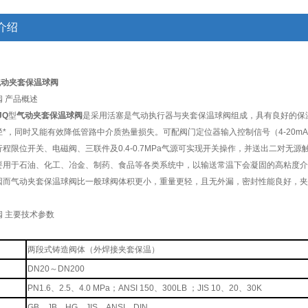
介绍
气动夹套保温球阀
 产品概述
JQ
型
气动夹套保温球阀
是采用活塞是气动执行器与夹套保温球阀组成，具有良好的保
*，同时又能有效降低管路中介质热量损失。可配阀门定位器输入控制信号（4-20mAD
程限位开关、电磁阀、三联件及0.4-0.7MPa气源可实现开关操作，并送出二对无
要用于石油、化工、冶金、制药、食品等各类系统中，以输送常温下会凝固的高粘度介
因而气动夹套保温球阀比一般球阀体积更小，重量更轻，且无外漏，密封性能良好，夹
 主要技术参数
两段式铸造阀体（外焊接夹套保温）
DN20～DN200
PN1.6、2.5、4.0 MPa；ANSI 150、300LB ；JIS 10、20、30K
GB、JB、HG、JIS、ANSI、DIN