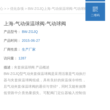
心
> >
优化杂项
> BW-ZGJQ上海-气动保温球阀-气动球阀
二维码
上海-气动保温球阀-气动球阀
产品型号：
BW-ZGJQ
产品时间：
2015-06-27
厂商性质：
生产厂家
访问量：
1287
描述：
夹套保温球阀 产品概述
BW-ZGJQ型气动夹套保温球阀是采用活塞是气动执行
器与夹套保温球阀组成，具有良好的保温保冷特性，
且气动夹套保温球阀的通径与管径*，同时又能有效降
低管路中介质热量损失。可配阀门定位器输入控制信
号(4-20mADC或1-5VDC)气源即可控制运转。亦可配
行程限位开关、电磁阀、三联件及0.4-0.7MPa气源可