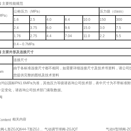
 主要性能规范
公称压力（MPa）
压力级（class）
Pa）
1.6
2.5
4.0
6.4
10.0
150
300
2.4
3.75
6.0
9.6
15.0
3.0
7.5
1.76
2.75
4.4
7.04
11.0
2.2
5.5
0.4～0.7MPa
阀 主要外形及连接尺寸
连接尺寸
由于各标准连接尺寸都不相同，如需要详细连接尺寸及技术书资料，请公司技
mm
您提供完整的图纸及技术资料
数均以国标PN1.6MPa为准，其他压力等级请咨询公司技术部，表中尺寸为不带标准
一定变化，请咨询公司技术部门索取数据。
阀
相关内容
气动三通球阀-L形ZGJQ644-T形ZGJQ645
气动调节球阀-ZGJQT
气动V型球阀-ZG