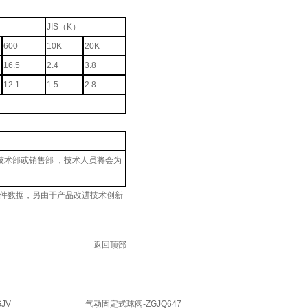
JIS（K）
600
10K
20K
16.5
2.4
3.8
12.1
1.5
2.8
术部或销售部 ，技术人员将会为
附件数据，另由于产品改进技术创新
返回顶部
JV
气动固定式球阀-ZGJQ647