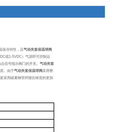
实现开关操作，并送出二对无源触点信号指示阀门的
开关
温保冷特性，且
气动夹套保温球阀
C或1-5VDC）气源即可控制运
源触点信号指示阀门的开关。
气动夹套
质。由于
气动夹套保温球阀
采用整
套采用碳素钢管焊接比铸造的更加