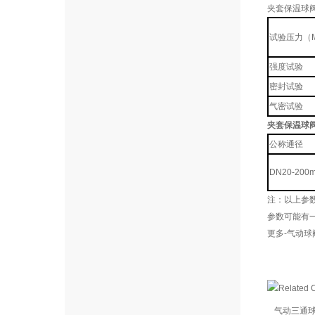
夹套保温球阀
试验压力（M
强度试验
密封试验
气密试验
夹套保温球
公称通径
DN20-200
注：以上参
参数可能有
更多-气动球