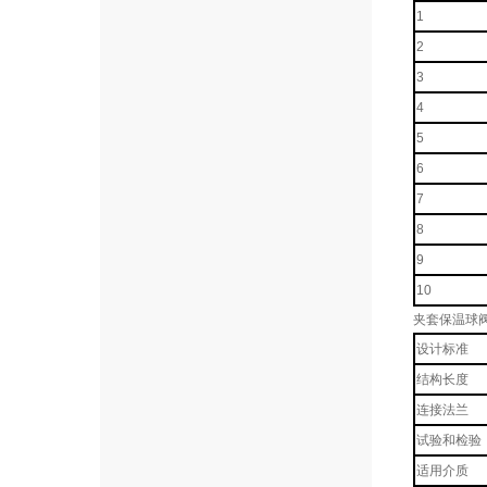
1
2
3
4
5
6
7
8
9
10
夹套保温球阀
设计标准
结构长度
连接法兰
试验和检验
适用介质