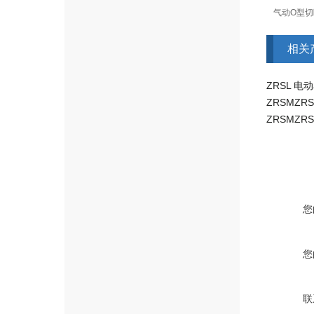
气动O型切断
相关
您
您
联