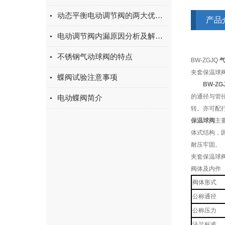
动态平衡电动调节阀的两大优势特点
产品
电动调节阀内漏原因分析及解决方法
不锈钢气动球阀的特点
BW-ZGJQ
夹套保温球阀
蝶阀试验注意事项
BW-ZG
的通径与管径
电动蝶阀简介
转。亦可配行
保温球阀
主
体式结构，
耐压牢固。
夹套保温球阀
阀体及内件
阀体形式
公称通径
公称压力
法兰标准