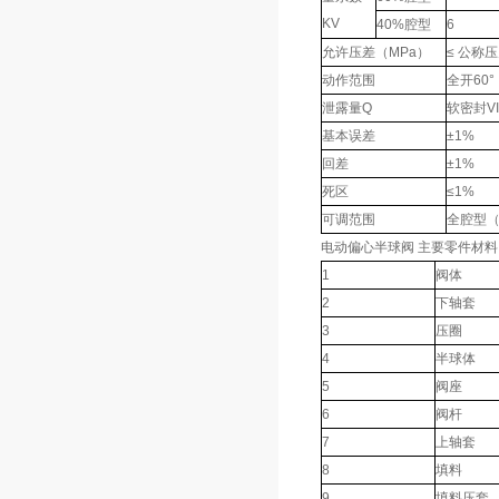
KV
40%腔型
6
允许压差（MPa）
≤ 公称
动作范围
全开60°
泄露量Q
软密封VI
基本误差
±1%
回差
±1%
死区
≤1%
可调范围
全腔型（
电动偏心半球阀 主要零件材料
1
阀体
2
下轴套
3
压圈
4
半球体
5
阀座
6
阀杆
7
上轴套
8
填料
9
填料压套