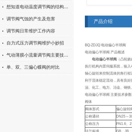
想知道电动温度调节阀的结构与原理么？看完这些就行
调节阀气蚀的产生及危害
产品介绍
调节阀日常维护工作内容
自力式压力调节阀维护小妙招
BQ-ZDJQ 电动偏心半球阀
电动偏心半球阀 产品概述
气动薄膜小流量调节阀主要技术参数及材料
电动偏心半球阀
（凸轮挠
执行机构内置伺服系统，输入4-
单、双、三偏心蝶阀的对比
轴心旋转来控制流体的角行程
利于流体稳定流动，具有良好
油、化工、电力、冶金、钢铁
电动偏心半球阀 主要技术参数
阀体
阀体形式
偏心旋转
公称通径
DN25～3
公称压力
PN1.6、
法兰标准
GB、JB、