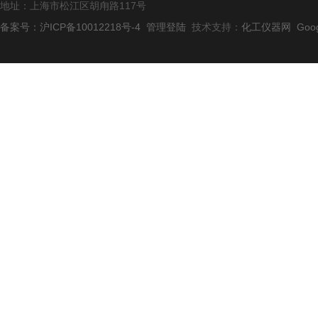
地址：上海市松江区胡甪路117号
备案号：沪ICP备10012218号-4
管理登陆
技术支持：
化工仪器网
Goo