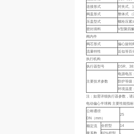
连接形式
对夹式、
阀盖形式
整体式 （
压盖型式
螺栓压紧
密封填料
V型聚四
阀内件
阀芯形式
偏心旋转
流量特性
近似等百
执行机构
执行器型号
DSR、3
电源电压：2
主要技术参数
防护等级：
环境温度：
注：如需详细执行器参数，请
电动偏心半球阀 主要性能指标
公称通径
25
DN（mm）
全腔型
14
额定流
量系数
60%腔型
-