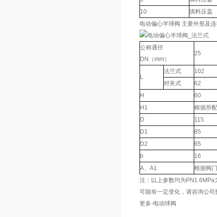
10
填料压盖
电动偏心半球阀 主要外形及
公称通径
25
DN（mm）
法兰式
102
L
对夹式
62
H
60
H1
根据所
D
115
D1
85
D2
65
b
16
A、A1
根据阀
注：以上参数均为PN1.6M
可能有一定变化，请咨询公司
更多-电动球阀