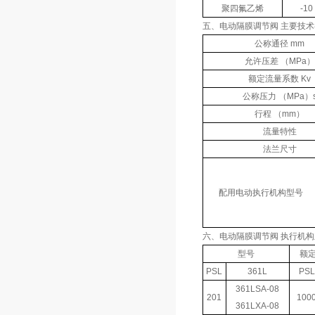
聚四氟乙烯
-10
五、电动隔膜调节阀 主要技
公称通径 mm
允许压差 （MPa）
额定流量系数 Kv
公称压力 （MPa）
行程 （mm）
流量特性
法兰尺寸
配用电动执行机构型号
六、电动隔膜调节阀 执行机
型号
额定
PSL
361L
PSL
361LSA-08
201
100
361LXA-08