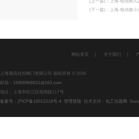
(上一篇)
：
上海-电动角式
(下一篇)
：
上海-电动微小
网站首页
|
关于我们
|
上海晟昌自控阀门有限公司 版权所有 © 2026
邮箱：
15900968821@163.com
地址：上海市松江区胡甪路117号
备案号：沪ICP备10012218号-4
管理登陆
技术支持：
化工仪器网
Goo