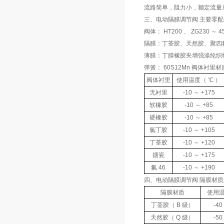
流路简单，阻力小，额定流量
三、电动隔膜调节阀 主要零
阀体： HT200 、 ZG230 ～
隔膜：丁荃胶、天然胶、聚四
薄膜：丁腈橡胶夹增强涤纶织
弹簧： 60S12Mn 阀体衬里
阀体衬里
使用温度（ ℃ ）
无衬里
-10 ～ +175
软橡胶
-10 ～ +85
硬橡胶
-10 ～ +85
氯丁胶
-10 ～ +105
丁荃胶
-10 ～ +120
搪瓷
-10 ～ +175
氟 46
-10 ～ +190
四、电动隔膜调节阀 隔膜材
隔膜材质
使用温
丁荃胶（ B 级）
-40
天然胶（ Q 级）
-50