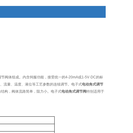
节阀体组成。内含饲服功能，接受统一的4-20mA或1-5V·DC的标
、流量、温度、液位等工艺参数的连续调节。电子式
电动角式调节
向结构，阀体流路简单，阻力小。电子式
电动角式调节阀
特别适用于