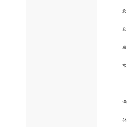
您
您
联
常
详
补