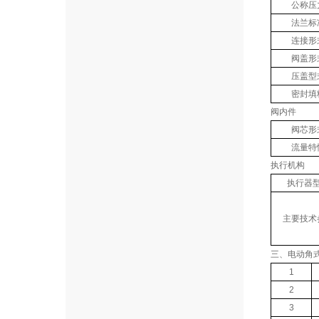
公称压
法兰标
连接形
阀盖形
压盖型
密封填
阀内件
阀芯形
流量特
执行机构
执行器
主要技术
三、电动角
1
2
3