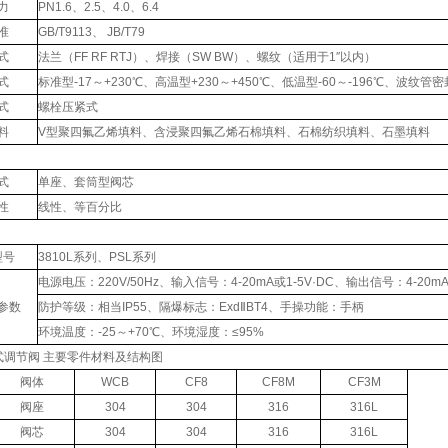
力
PN1.6、2.5、4.0、6.4
准
GB/T9113、 JB/T79
式
法兰（FF RF RTJ）、焊接（SW BW）、螺纹（适用于1″以内）
式
标准型-17～+230℃、高温型+230～+450℃、低温型-60～-196℃、波纹管密封
式
螺栓压紧式
料
V型聚四氟乙烯填料、含浸聚四氟乙烯石棉填料、石棉纺织填料、石墨填料
式
单座、套筒型阀芯
性
线性、等百分比
型号
3810L系列、PSL系列
电源电压：220V/50Hz、输入信号：4-20mA或1-5V·DC、输出信号：4-20mA
参数
防护等级：相当IP55、隔爆标志：ExdⅡBT4、手操功能：手柄
环境温度：-25～+70℃、环境湿度：≤95%
式调节阀 主要零件材料及结构图
阀体
WCB
CF8
CF8M
CF3M
阀座
304
304
316
316L
阀芯
304
304
316
316L