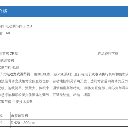
介绍
阀|电动调节阀|ZRSJ
: 160
产品资料下载
动角式调节阀
调节阀 概述
电子式
电动角式调节阀
，由3810L型（或PSL系列）直行程电子式电动执行机构和角型调
电流信号转变成相对应的直线位移，自动地控制调节阀开度，达到对管道内流体的压力
灵敏、连线简单、流量大、体积小、调节精度高等特点。 阀体为直角形，阀芯为单导
有悬浮物和颗粒状介质流体的调节，可避免结焦、粘结、堵塞。
式调节阀 主要技术参数
式
角型铸造阀
径
DN20～300mm