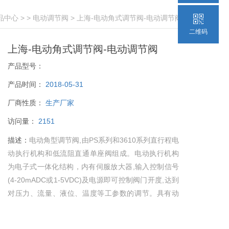
品中心
> >
电动调节阀
> 上海-电动角式调节阀-电动调节阀
二维码
上海-电动角式调节阀-电动调节阀
产品型号：
产品时间：
2018-05-31
厂商性质：
生产厂家
访问量：
2151
描述：
电动角型调节阀,由PS系列和3610系列直行程电
动执行机构和低流阻直通单座阀组成。电动执行机构
为电子式一体化结构，内有伺服放大器,输入控制信号
(4-20mADC或1-5VDC)及电源即可控制阀门开度,达到
对压力、流量、液位、温度等工参数的调节。具有动
作灵敏、连线简单、流量大、体积小、调节精度高等
特点。