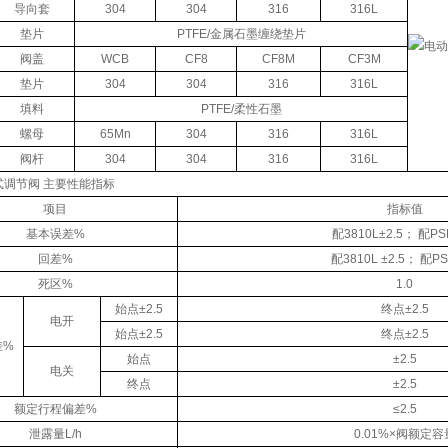
导向套
304
304
316
316L
垫片
PTFE/金属石墨缠绕垫片
阀盖
WCB
CF8
CF8M
CF3M
垫片
304
304
316
316L
填料
PTFE/柔性石墨
螺母
65Mn
304
316
316L
阀杆
304
304
316
316L
式调节阀 主要性能指标
项目
指标值
基本误差%
配3810L±2.5； 配PSL
回差%
配3810L ±2.5； 配PS
死区%
1.0
始点±2.5
终点±2.5
电开
始点±2.5
终点±2.5
差%
始点
±2.5
电关
终点
±2.5
额定行程偏差%
≤2.5
泄露量L/h
0.01%×阀额定容