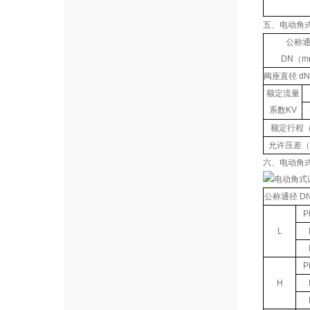
五、电动角式
公称
DN（m
阀座直径 d
额定流量
系数KV
额定行程（
允许压差（
六、电动角
公称通径 D
P
L
P
H