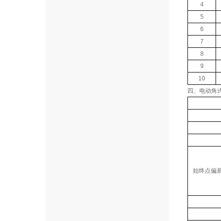
4
5
6
7
8
9
10
四、电动角
始终点偏