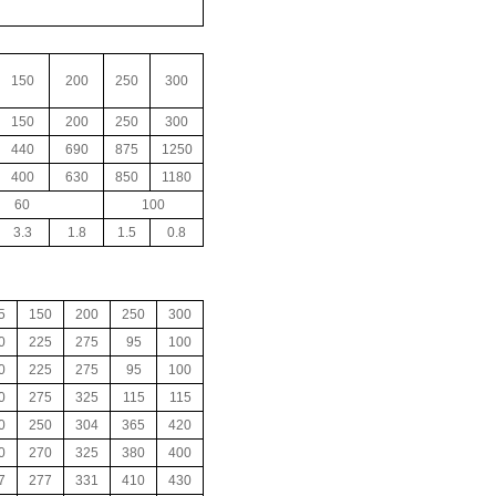
150
200
250
300
150
200
250
300
440
690
875
1250
400
630
850
1180
60
100
3.3
1.8
1.5
0.8
5
150
200
250
300
0
225
275
95
100
0
225
275
95
100
0
275
325
115
115
0
250
304
365
420
0
270
325
380
400
7
277
331
410
430