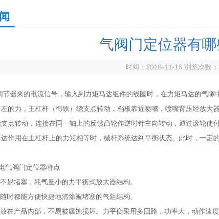
闻
气阀门定位器有哪
时间：2016-11-16 浏览次数：
调节器来的电流信号，输入到力矩马达组件的线圈时，在力矩马达的气隙中
向左的力，主杠杆（衔铁）绕支点转动，档板靠近喷嘴，喷嘴背压经放大
绕支点转动，连接在同一轴上的反馈凸轮作逆时针主向转动，通过滚轮使
马达作用在主杠杆上的力矩相等时，械杆系统达到平衡状态。此时，一定
00电气阀门定位器特点
了不易堵塞，耗气量小的力平衡式放大器结构。
了随时都能方便快捷地清除被堵塞的气阻结构。
大器放在产品内部，不易被腐蚀损坏。力平衡采用多回路，功率大，动作速