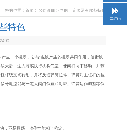
您的位置：
首页
>
公司新闻
> 气阀门定位器有哪些特色
二维码
些特色
2490
产生一个磁场，它与*磁铁产生的磁场共同作用，使衔铁
器放大后，送入薄膜执行机构气室，使阀杆向下移动，并带
付杠杆绕支点转动，并将反馈弹簧拉伸、弹簧对主杠杆的拉
的信号电流就与一定人阀门位置相对应。弹簧是作调整零位
度快，不易振荡，动作性能相当稳定。