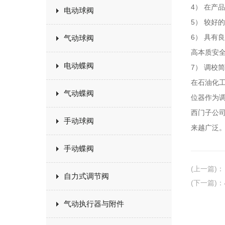
4） 在产
电动球阀
5） 较好
6） 具有
气动球阀
高本质安全型
电动蝶阀
7） 调校
在石油化
气动蝶阀
位器作为
西门子公司
手动球阀
来越广泛
手动蝶阀
(上一篇)
：
自力式调节阀
(下一篇)
：
气动执行器与附件