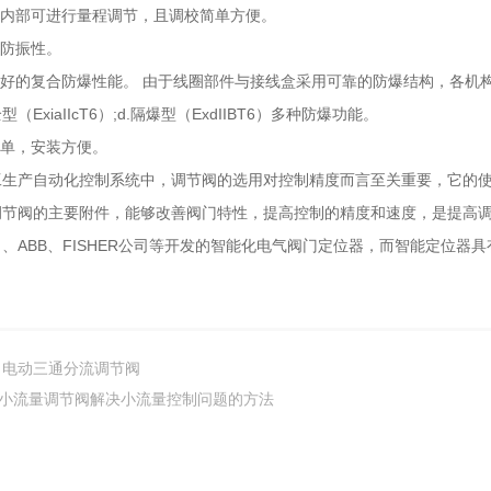
品内部可进行量程调节，且调校简单方便。
的防振性。
良好的复合防爆性能。 由于线圈部件与接线盒采用可靠的防爆结构，各机
（ExiaIIcT6）;d.隔爆型（ExdIIBT6）多种防爆功能。
简单，安装方便。
工生产自动化控制系统中，调节阀的选用对控制精度而言至关重要，它的
调节阀的主要附件，能够改善阀门特性，提高控制的精度和速度，是提高
、ABB、FISHER公司等开发的智能化电气阀门定位器，而智能定位
。
电动三通分流调节阀
小流量调节阀解决小流量控制问题的方法