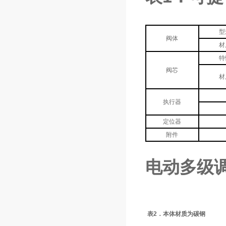
型
阀体
材
特
阀芯
材
执行器
定位器
附件
电动多级
表2．本体材质为碳钢