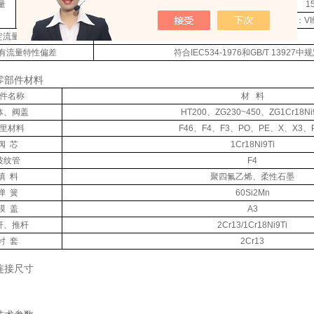
量
阀座直径
20
25
40
50
65
80
100
1
调节切断阀
允许泄漏量
软密封：VI
定流量系数偏差%
±10
有流量特性偏差
符合IEC534-1976和GB/T 1392
零部件材料
件名称
材 料
体、阀盖
HT200、ZG230~450、ZG1Cr18Ni9
里材料
F46、F4、F3、PO、PE、X、X3、P
阀 芯
1Cr18Ni9Ti
波纹管
F4
填 料
聚四氟乙烯、柔性石墨
弹 簧
60Si2Mn
膜 盖
A3
杆、推杆
2Cr13/1Cr18Ni9Ti
衬 套
2Cr13
连接尺寸