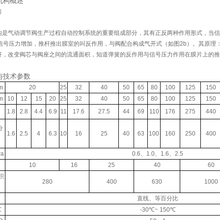
机构概述
构是气动调节阀生产过程自动控制系统的重要组成部分，其有正反两种作用形式，当信
当信号压力增加，推杆推出膜室的叫反作用，与阀配合构成气开式（如图2b）。其原
杆，改变阀芯与阀座之间的流通面积，知道弹簧的反作用与信号压力作用在膜片上的推
与技术参数
m
20
25
32
40
50
65
80
100
125
150
m
10
12
15
20
25
32
40
50
65
80
100
125
150
1.8
2.8
4.4
6.9
11
17.6
27.5
44
69
110
176
275
440
分
1.6
2.5
4
6.3
10
16
25
40
63
100
160
250
400
a
0.6、1.0、1.6、2.5
10
16
25
40
60
积
280
400
630
1000
直线、等百分比
℃
-30℃~ 150℃