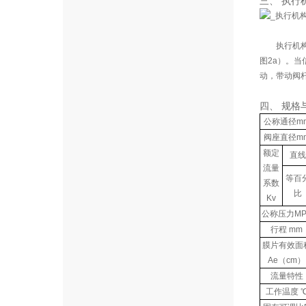
三、 执行
执行机
图2a）。
动，带动阀
四、 规格
公称通径m
阀座直径m
额定
直线
流量
等百
系数
比
Kv
公称压力MP
行程 mm
膜片有效面
Ae（cm）
流量特性
工作温度 