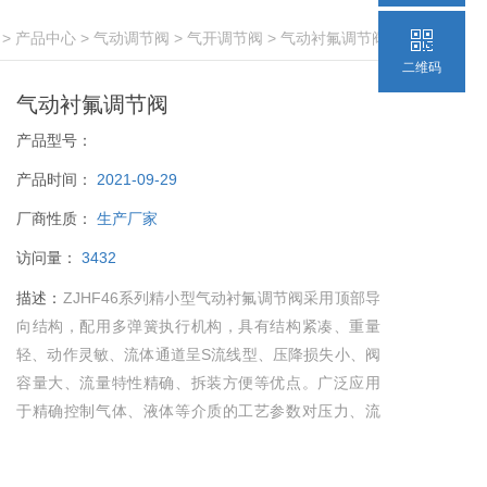
>
产品中心
>
气动调节阀
>
气开调节阀
> 气动衬氟调节阀
二维码
气动衬氟调节阀
产品型号：
产品时间：
2021-09-29
厂商性质：
生产厂家
访问量：
3432
描述：
ZJHF46系列精小型气动衬氟调节阀采用顶部导
向结构，配用多弹簧执行机构，具有结构紧凑、重量
轻、动作灵敏、流体通道呈S流线型、压降损失小、阀
容量大、流量特性精确、拆装方便等优点。广泛应用
于精确控制气体、液体等介质的工艺参数对压力、流
量、温度、液位保持在给定值。特别适用于允许泄漏
量小且阀前后压差不大的场合。本系列产品有标准