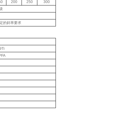
50
200
250
300
级
7中规定的斜率要求
Ti
FA