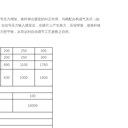
号压力增加，推杆伸出膜室的叫正作用，与阀配合构成气关式（如
理：当信号压力输入膜室后，在膜片上产生推力，压缩弹簧，使推杆移
力想平衡，从而达到自动调节工艺参数之目的。
200
250
300
200
250
300
690
1100
1760
630
1000
1600
100
16000