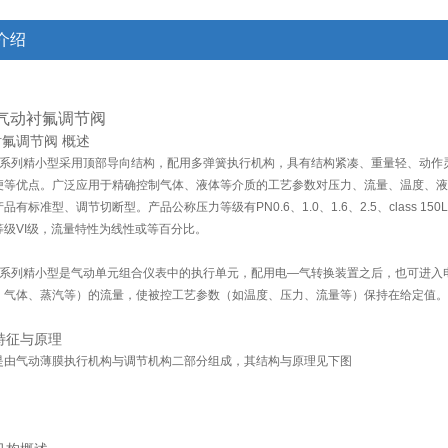
介绍
6 气动衬氟调节阀
氟调节阀 概述
46系列精小型
采用顶部导向结构，配用多弹簧执行机构，具有结构紧凑、重量轻、动作
便等优点。广泛应用于精确控制气体、液体等介质的工艺参数对压力、流量、温度、液
有标准型、调节切断型。产品公称压力等级有PN0.6、1.0、1.6、2.5、class 150L
等级VI级，流量特性为线性或等百分比。
46系列精小型
是气动单元组合仪表中的执行单元，配用电—气转换装置之后，也可进入
、气体、蒸汽等）的流量，使被控工艺参数（如温度、压力、流量等）保持在给定值。
特征与原理
是由气动薄膜执行机构与调节机构二部分组成，其结构与原理见下图