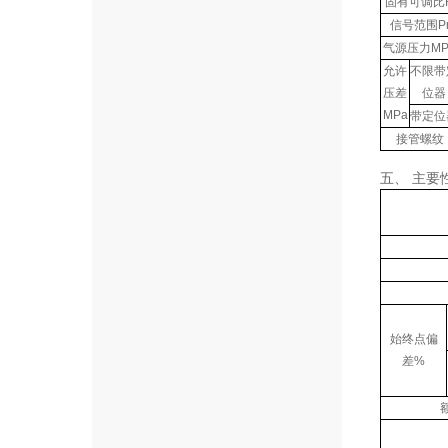
固有可调比
信号范围P
气源压力MP
允许
不限带
压差
位器
MPa
带定位
接管螺纹
五、 主要
始终点偏
差%