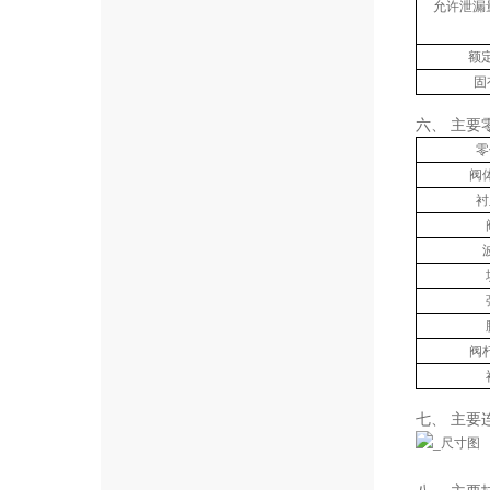
允许泄漏
额
固
六、 主要
零
阀
衬
阀
七、 主要