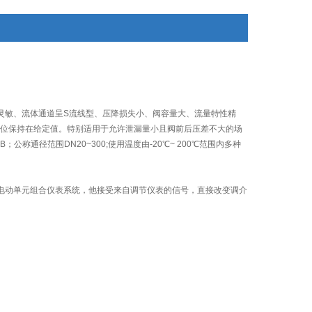
型、调节切断型。产品公称压力等级有PN0.6、1.0、
1.6、2.5
灵敏、流体通道呈S流线型、压降损失小、阀容量大、流量特性精
位保持在给定值。特别适用于允许泄漏量小且阀前后压差不大的场
B；公称通径范围DN20~300;使用温度由-20℃~ 200℃范围内多种
电动单元组合仪表系统，他接受来自调节仪表的信号，直接改变调介