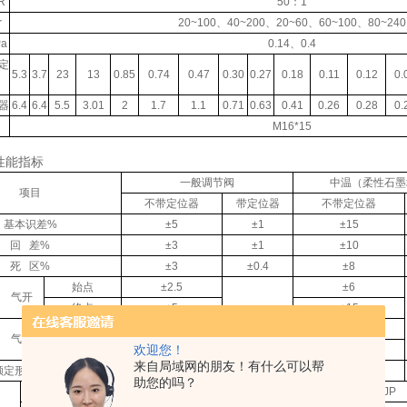
R
50：1
r
20~100、40~200、20~60、60~100、80~240
a
0.14、0.4
定
5.3
3.7
23
13
0.85
0.74
0.47
0.30
0.27
0.18
0.11
0.12
0.
器
6.4
6.4
5.5
3.01
2
1.7
1.1
0.71
0.63
0.41
0.26
0.28
0.
M16*15
性能指标
一般调节阀
中温（柔性石墨
项目
不带定位器
带定位器
不带定位器
基本识差%
±5
±1
±15
回 差%
±3
±1
±10
死 区%
±3
±0.4
±8
始点
±2.5
±6
气开
终点
±5
±15
±1
始点
±5
±15
气关
欢迎您！
终点
±5
±6
来自局域网的朋友！有什么可以帮
额定形成偏差%
2.5
2.5
6
助您的吗？
调节型L/h
10-4×阀额定容量JP