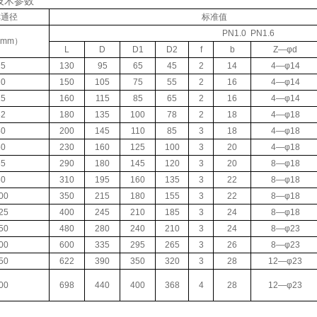
技术参数
称通径
标准值
PN1.0 PN1.6
（mm）
L
D
D1
D2
f
b
Z—φd
15
130
95
65
45
2
14
4—φ14
20
150
105
75
55
2
16
4—φ14
25
160
115
85
65
2
16
4—φ14
32
180
135
100
78
2
18
4—φ18
40
200
145
110
85
3
18
4—φ18
50
230
160
125
100
3
20
4—φ18
65
290
180
145
120
3
20
8—φ18
80
310
195
160
135
3
22
8—φ18
00
350
215
180
155
3
22
8—φ18
25
400
245
210
185
3
24
8—φ18
50
480
280
240
210
3
24
8—φ23
00
600
335
295
265
3
26
8—φ23
50
622
390
350
320
3
28
12—φ23
00
698
440
400
368
4
28
12—φ23