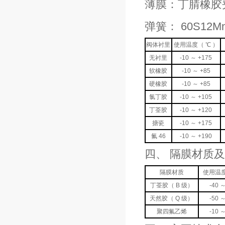
薄膜：丁腈橡胶
弹簧： 60S1
阀体衬里
使用温度（ ℃ ）
无衬里
-10 ～ +175
软橡胶
-10 ～ +85
硬橡胶
-10 ～ +85
氯丁胶
-10 ～ +105
丁荃胶
-10 ～ +120
搪瓷
-10 ～ +175
氟 46
-10 ～ +190
四、 隔膜材质
隔膜材质
使用温度
丁荃胶（ B 级）
-40 
天然胶（ Q 级）
-50 
聚四氟乙烯
-10 