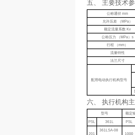
五、 主要技术
公称通径 mm
允许压差 （MPa）
额定流量系数 Kv
公称压力 （MPa）s
行程 （mm）
流量特性
法兰尺寸
配用电动执行机构型号
六、 执行机构
型号
额定输
PSL
361L
PSL
361LSA-08
201
1000