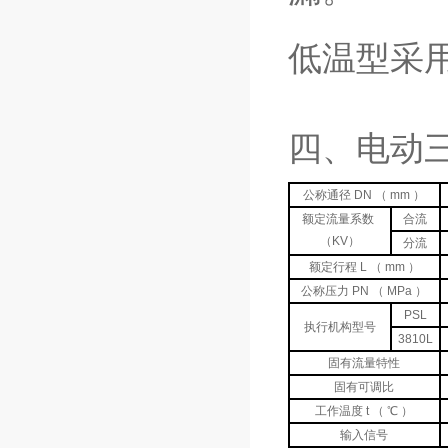
低温型采用
四、电动
公称通径 DN （ mm ）
额定流量系数
合流
（KV）
分流
额定行程 L （ mm ）
公称压力 PN （ MPa ）
PSL
执行机构型号
3810L
固有流量特性
固有可调比
工作温度 t （ ℃ ）
输入信号