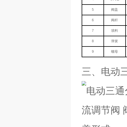
5
阀盖
6
阀杆
7
填料
8
弹簧
9
螺母
三、电动