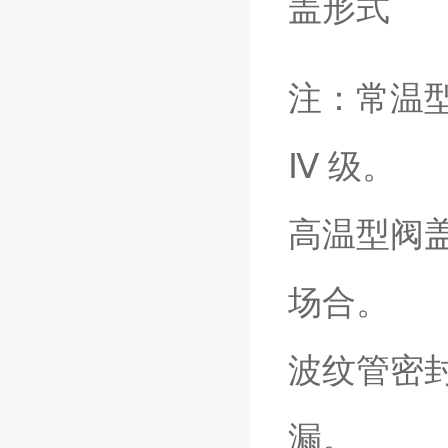
注：常温型
Ⅳ 级。
高温型阀盖
场合。
波纹管密
漏。