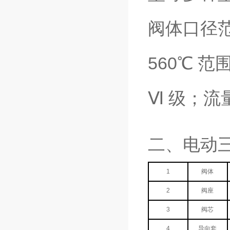
阀体口径范围
560℃ 
Ⅵ 级；
二、电动
1
阀体
2
阀座
3
阀芯
4
导向套