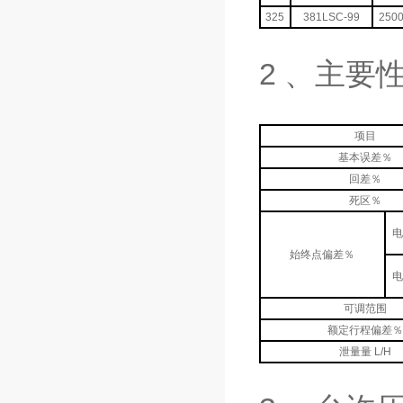
325
381LSC-99
250
2 、主要
项目
基本误差％
回差％
死区％
始终点偏差％
可调范围
额定行程偏差
泄量量 L/H