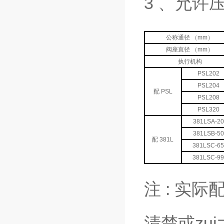
3 、允许
公称通径 （mm）
阀座直径 （mm）
执行机构
PSL202
PSL204
配 PSL
PSL208
PSL320
381LSA-20
381LSB-50
配 381L
381LSC-6
381LSC-9
注 : 实
清楚或zu