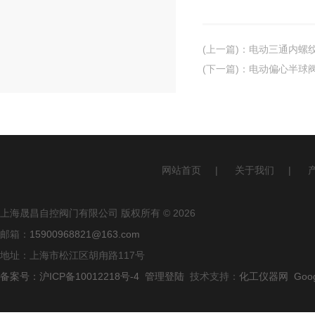
(上一篇)
：
电动三通内螺
(下一篇)
：
电动偏心半球
网站首页
|
关于我们
|
上海晟昌自控阀门有限公司 版权所有 © 2026
邮箱：
15900968821@163.com
地址：上海市松江区胡甪路117号
备案号：沪ICP备10012218号-4
管理登陆
技术支持：
化工仪器网
Goo