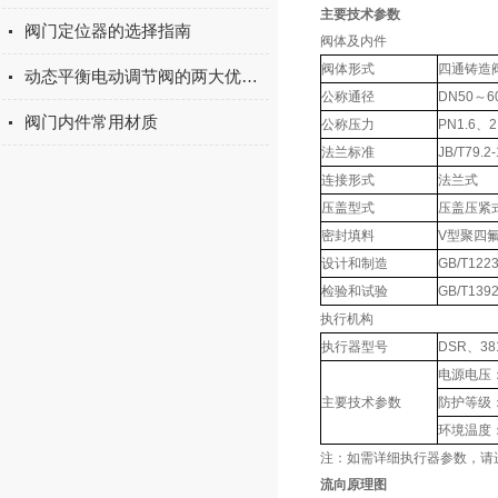
主要技术参数
阀门定位器的选择指南
阀体及内件
阀体形式
四通铸造
动态平衡电动调节阀的两大优势特点
公称通径
DN50～6
阀门内件常用材质
公称压力
PN1.6、2
法兰标准
JB/T79.2
连接形式
法兰式
压盖型式
压盖压紧
密封填料
V型聚四
设计和制造
GB/T1223
检验和试验
GB/T1392
执行机构
执行器型号
DSR、3
电源电压：2
主要技术参数
防护等级：
环境温度：
注：如需详细执行器参数，请
流向原理图