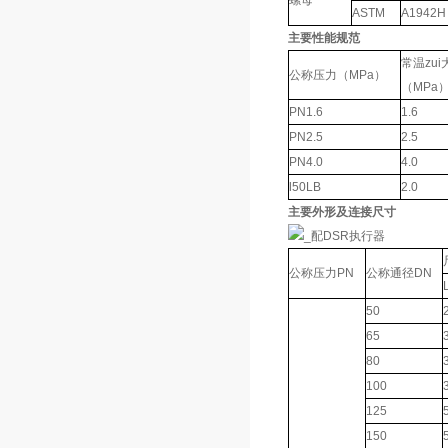
螺母
ASTM
A1942H
主要性能规范
常温zu
公称压力（MPa）
（MPa
PN1.6
1.6
PN2.5
2.5
PN4.0
4.0
l50LB
2.0
主要外形及连接尺寸
公称压力PN
公称通径DN
50
65
80
100
125
150