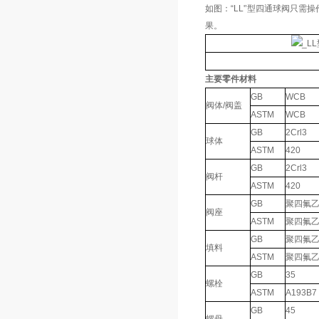
如图：“LL'’型四通球阀只
果。
主要零件材料
GB
WCB
阀体/阀盖
ASTM
WCB
GB
2Crl3
球体
ASTM
420
GB
2Crl3
阀杆
ASTM
420
GB
聚四氟
阀座
ASTM
聚四氟
GB
聚四氟
填料
ASTM
聚四氟
GB
35
螺栓
ASTM
A193B7
GB
45