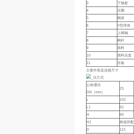
3
下轴套
4
压圈
5
阀座
6
V型球体
7
上阀轴
8
阀杆
9
填料
10
填料压套
11
压板
主要外形及连接尺寸
公称通径
25
DN（mm）
L
102
L1
62
H
60
H1
根据所配
D
115