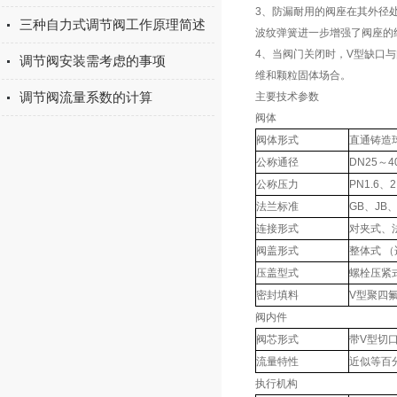
3、防漏耐用的阀座在其外径
三种自力式调节阀工作原理简述
波纹弹簧进一步增强了阀座的
4、当阀门关闭时，V型缺口
调节阀安装需考虑的事项
维和颗粒固体场合。
调节阀流量系数的计算
主要技术参数
阀体
阀体形式
直通铸造
公称通径
DN25～4
公称压力
PN1.6、2
法兰标准
GB、JB、
连接形式
对夹式、
阀盖形式
整体式 （
压盖型式
螺栓压紧
密封填料
V型聚四
阀内件
阀芯形式
带V型切
流量特性
近似等百
执行机构