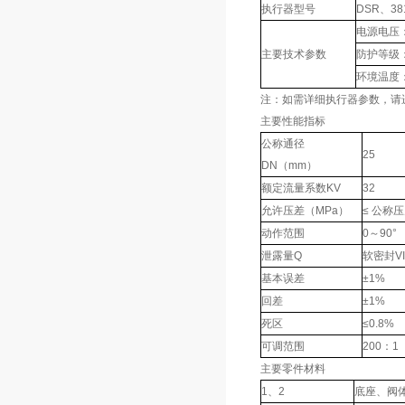
执行器型号
DSR、3
电源电压：2
主要技术参数
防护等级：
环境温度：
注：如需详细执行器参数，请
主要性能指标
公称通径
25
DN（mm）
额定流量系数KV
32
允许压差（MPa）
≤ 公称
动作范围
0～90°
泄露量Q
软密封VI
基本误差
±1%
回差
±1%
死区
≤0.8%
可调范围
200：1
主要零件材料
1、2
底座、阀