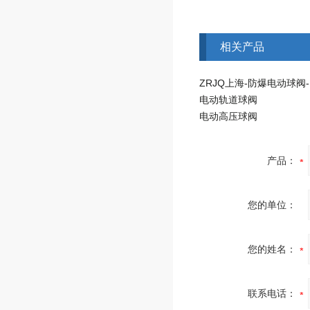
相关产品
电动轨道球阀
电动高压球阀
产品：
您的单位：
您的姓名：
联系电话：