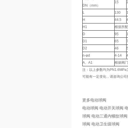
15
DN（mm）
L
130
H
44.5
H1
根据所
D
95
D1
65
D2
46
n-φd
4-14
A、A1
根据阀
注：以上参数均为PN1.6M
可能有一定变化，请咨询公司
更多电动球阀
电动球阀 电动开关球阀 电
球阀 电动三通内螺纹球阀
球阀 电动卫生级球阀