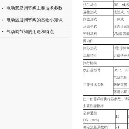
法兰标准
JIS、AN
电动双座调节阀主要技术参数
连接形式
法兰式、
电动温度调节阀的基础小知识
阀盖形式
一体式
压盖型式
压盖压紧
气动调节阀的用途和特点
密封填料
V型聚四
阀内件
阀芯形式
O型球体
流量特性
近似快开
执行机构
执行器型号
DSR、3
电源电压：2
主要技术参数
防护等级：
环境温度：
注：如需详细执行器参数，请
主要性能指标
公称通径
15
DN（mm）
额定流量系数KV
21