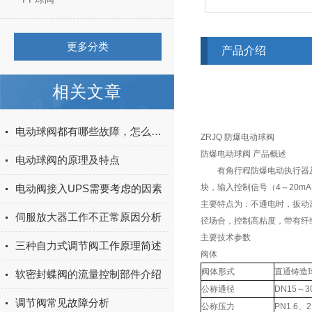
更多分类
产品介绍
相关文章
电动球阀都有哪些故障，怎么排除？
ZRJQ 防爆电动球阀
防爆电动球阀 产品概述
电动球阀的原理及特点
有角行程防爆电动执行器
电动阀接入UPS需要考虑的因素
块，输入控制信号（4～20m
主要特点为：不通电时，扳动
伺服放大器工作不正常原因分析
径场合，控制高粘度，带有纤
主要技术参数
三种自力式调节阀工作原理简述
阀体
阀体形式
直通铸造
软密封蝶阀的流量控制部件介绍
公称通径
DN15～3
调节阀常见故障分析
公称压力
PN1.6、2