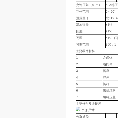
允许压差（MPa）
≤ 公称
动作范围
0～90°
泄露量Q
按GB/T
基本误差
±1%
回差
±1%
死区
≤1%（
可调范围
250：1
主要零件材料
1
左阀体
2
右阀体
3
阀座
4
球体
5
阀杆
6
密封填料
7
填料压盖
主要外形及连接尺寸
公称通径