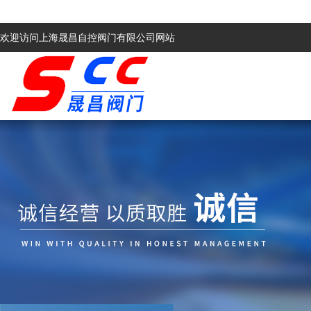
欢迎访问上海晟昌自控阀门有限公司网站