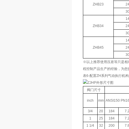
ZHB23
2
3
1
ZHB34
2
3
1
ZHB45
2
3
※以上推荐使用压差等只是相
程控制产品生产的经验，为您
表6-配置ZH系列气动执行机构
阀门尺寸
inch
mm
ANSI150 PN1
3/4
20
184
7.
1
25
184
7.
1 1/4
32
200
7.