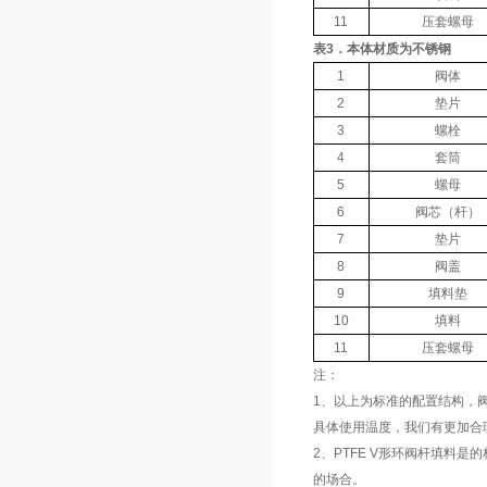
11
压套螺母
表3．本体材质为不锈钢
1
阀体
2
垫片
3
螺栓
4
套筒
5
螺母
6
阀芯（杆）
7
垫片
8
阀盖
9
填料垫
10
填料
11
压套螺母
注：
1、以上为标准的配置结构，阀
具体使用温度，我们有更加合
2、PTFE V形环阀杆填料
的场合。