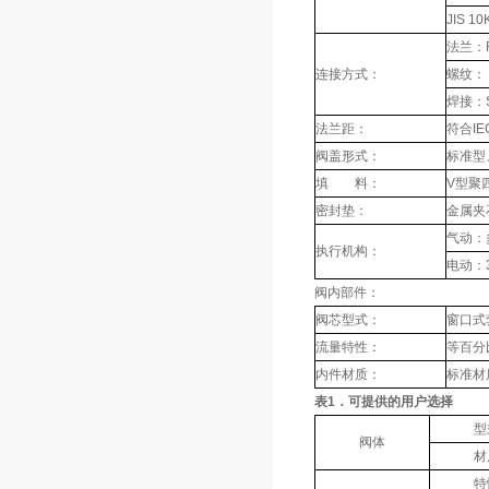
JIS 1
法兰：F
连接方式：
螺纹：
焊接：
法兰距：
符合IEC
阀盖形式：
标准型
填 料：
V型聚
密封垫：
金属夹
气动：
执行机构：
电动：3
阀内部件：
阀芯型式：
窗口式
流量特性：
等百分
内件材质：
标准材
表1．可提供的用户选择
型
阀体
材
特